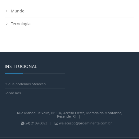
Mundo
Tecnologia
INSTITUCIONAL
O que podemos oferecer?
Sobre nós
Rua Manoel Teixeira, Nº 104, Acesso Oeste, Morada da Montanha,
Resende, RJ |
(24) 2109-0693 |
walacespo@proeminente.com.br