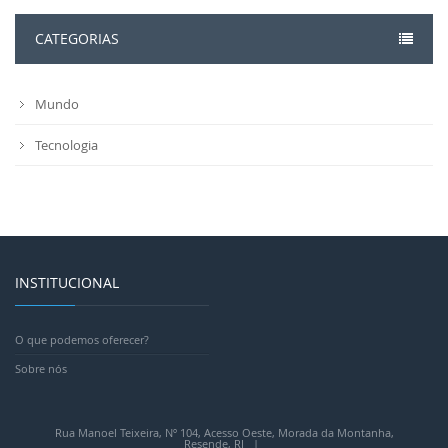
CATEGORIAS
Mundo
Tecnologia
INSTITUCIONAL
O que podemos oferecer?
Sobre nós
Rua Manoel Teixeira, Nº 104, Acesso Oeste, Morada da Montanha,
Resende, RJ |