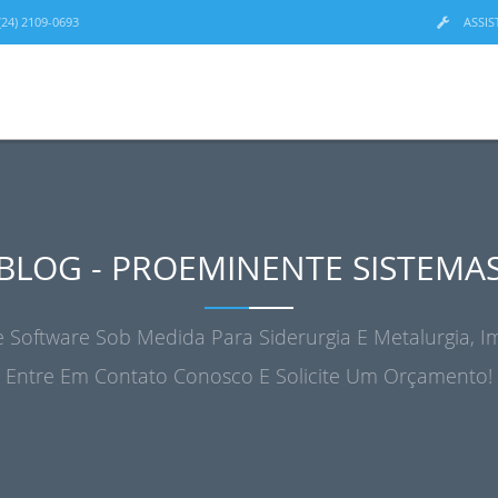
24) 2109-0693
ASSIS
BLOG - PROEMINENTE SISTEMA
 Software Sob Medida Para Siderurgia E Metalurgia, Im
Entre Em Contato Conosco E Solicite Um Orçamento!