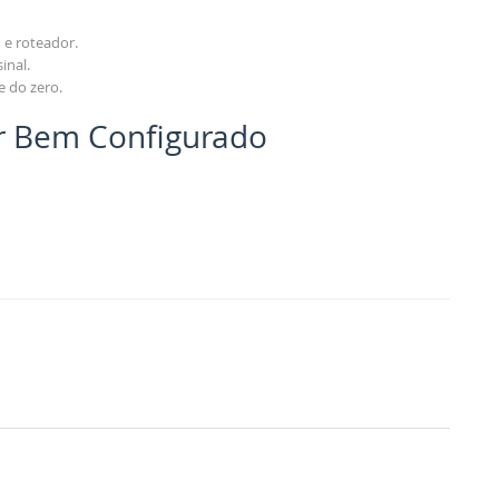
 e roteador.
inal.
e do zero.
r Bem Configurado