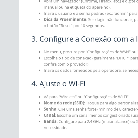
Abra um navegador (Chrome, Firefox, etc.) e digite o
manual ou na etiqueta do aparelho).
Insira o usuário e a senha padrão (ex.: "admin" par
Dica da Proeminente
: Se o login não funcionar, 
o botão "Reset" por 10 segundos.
3. Configure a Conexão com a 
No menu, procure por "Configurações de WAN" ou "
Escolha o tipo de conexão (geralmente "DHCP" para
confira com o provedor).
Insira os dados fornecidos pela operadora, se necess
4. Ajuste o Wi-Fi
Vá para "Wireless" ou "Configurações de Wi-Fi".
Nome da rede (SSID)
: Troque para algo personaliz
Senha
: Crie uma senha forte (mínimo de 8 caracter
Canal
: Escolha um canal menos congestionado (use 
Banda
: Configure para 2.4 GHz (maior alcance) ou
necessidade.