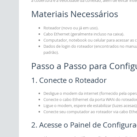
a cobertura e a velocidade da conexão, além de evitar inte
Materiais Necessários
Roteador (novo ou já em uso).
Cabo Ethernet (geralmente incluso na caixa).
Computador, notebook ou celular para acessar as c
Dados de login do roteador (encontrados no manual 
padrão).
Passo a Passo para Config
1. Conecte o Roteador
Desligue o modem da internet (fornecido pela oper
Conecte o cabo Ethernet da porta WAN do roteado
Ligue o modem, espere ele estabilizar (luzes acesas)
Conecte seu computador ao roteador via cabo Ether
2. Acesse o Painel de Configur