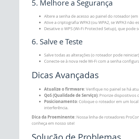
5. Melhore a Segurança
Altere a senha de acesso ao painel do roteador (em 
Ative a criptografia WPA3 (ou WPA2, se WPA3 não est
Desative o WPS (Wi-Fi Protected Setup), que pode se
6. Salve e Teste
Salve todas as alterações (o roteador pode reiniciar)
Conecte-se à nova rede Wi-Fi com a senha configurad
Dicas Avançadas
Atualize o firmware
: Verifique no painel se há a
QoS (Qualidade de Serviço)
: Priorize dispositivos 
Posicionamento
: Coloque o roteador em um local 
interferência.
Dica da Proeminente
: Nossa linha de roteadores ProCon
conheça em nosso site!
Solução de Problemas