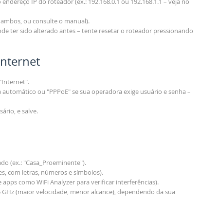
 endereço IP do roteador (ex.: 192.168.0.1 ou 192.168.1.1 – veja no
a ambos, ou consulte o manual).
pode ter sido alterado antes – tente resetar o roteador pressionando
Internet
Internet".
 automático ou "PPPoE" se sua operadora exige usuário e senha –
ário, e salve.
ado (ex.: "Casa_Proeminente").
es, com letras, números e símbolos).
apps como WiFi Analyzer para verificar interferências).
 5 GHz (maior velocidade, menor alcance), dependendo da sua