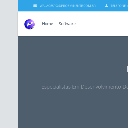
WALACESPO@PROEMINENTE.COM.BR
TELEFONE: (
Home
Software
Especialistas Em Desenvolvimento De