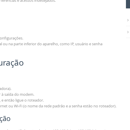
rferências e acessos indesejados.
onfigurações.
ou na parte inferior do aparelho, como IP, usuário e senha
uração
adora).
r à saída do modem.
, e então ligue o roteador.
net ou Wi-Fi (o nome da rede padrão e a senha estão no roteador).
ação