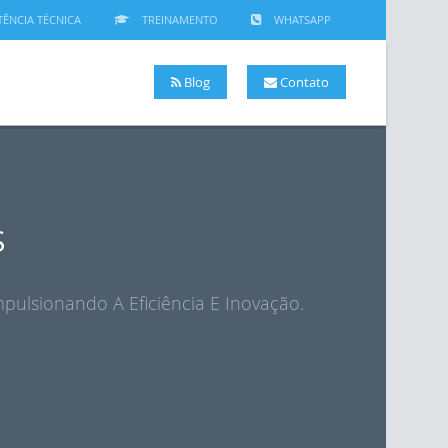
TÊNCIA TÉCNICA
TREINAMENTO
WHATSAPP
Blog
Contato
S
pulsionando A Eficiência E Inovação.