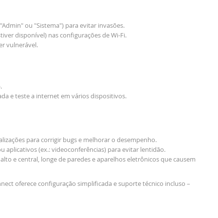
"Admin" ou "Sistema") para evitar invasões.
iver disponível) nas configurações de Wi-Fi.
r vulnerável.
.
a e teste a internet em vários dispositivos.
tualizações para corrigir bugs e melhorar o desempenho.
ou aplicativos (ex.: videoconferências) para evitar lentidão.
alto e central, longe de paredes e aparelhos eletrônicos que causem
nect oferece configuração simplificada e suporte técnico incluso –