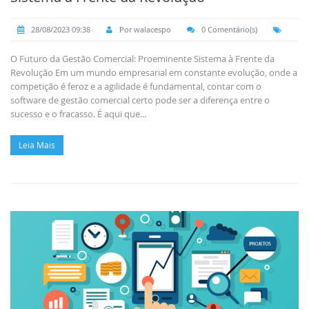
28/08/2023 09:38
Por walacespo
0 Comentário(s)
O Futuro da Gestão Comercial: Proeminente Sistema à Frente da
Revolução Em um mundo empresarial em constante evolução, onde a
competição é feroz e a agilidade é fundamental, contar com o
software de gestão comercial certo pode ser a diferença entre o
sucesso e o fracasso. É aqui que...
Leia Mais