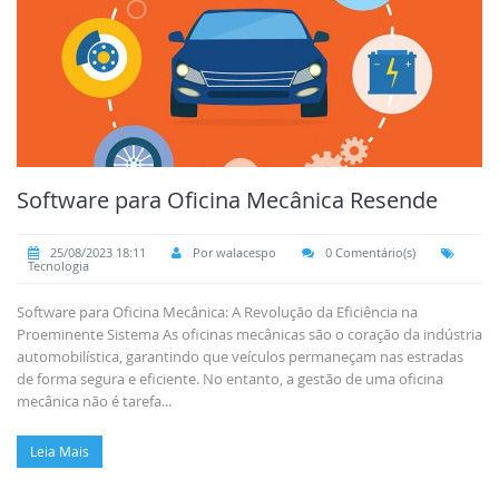
Software para Oficina Mecânica Resende
25/08/2023 18:11
Por walacespo
0 Comentário(s)
Tecnologia
Software para Oficina Mecânica: A Revolução da Eficiência na
Proeminente Sistema As oficinas mecânicas são o coração da indústria
automobilística, garantindo que veículos permaneçam nas estradas
de forma segura e eficiente. No entanto, a gestão de uma oficina
mecânica não é tarefa...
Leia Mais