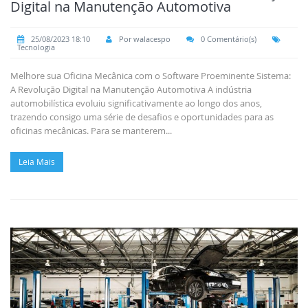
Digital na Manutenção Automotiva
25/08/2023 18:10
Por walacespo
0 Comentário(s)
Tecnologia
Melhore sua Oficina Mecânica com o Software Proeminente Sistema:
A Revolução Digital na Manutenção Automotiva A indústria
automobilística evoluiu significativamente ao longo dos anos,
trazendo consigo uma série de desafios e oportunidades para as
oficinas mecânicas. Para se manterem...
Leia Mais