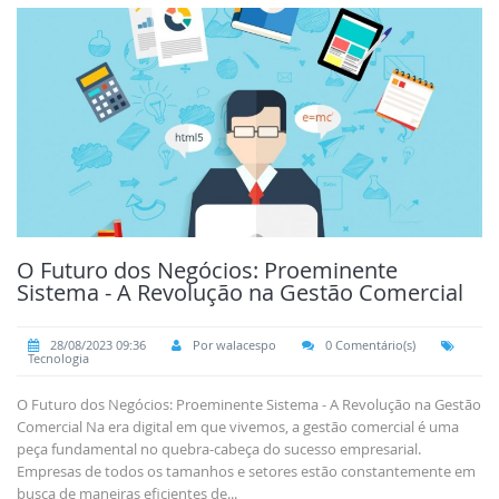
O Futuro dos Negócios: Proeminente
Sistema - A Revolução na Gestão Comercial
28/08/2023 09:36
Por walacespo
0 Comentário(s)
Tecnologia
O Futuro dos Negócios: Proeminente Sistema - A Revolução na Gestão
Comercial Na era digital em que vivemos, a gestão comercial é uma
peça fundamental no quebra-cabeça do sucesso empresarial.
Empresas de todos os tamanhos e setores estão constantemente em
busca de maneiras eficientes de...