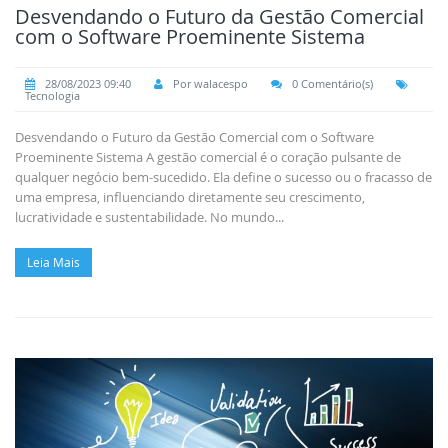
Desvendando o Futuro da Gestão Comercial
com o Software Proeminente Sistema
28/08/2023 09:40
Por walacespo
0 Comentário(s)
Tecnologia
Desvendando o Futuro da Gestão Comercial com o Software
Proeminente Sistema A gestão comercial é o coração pulsante de
qualquer negócio bem-sucedido. Ela define o sucesso ou o fracasso de
uma empresa, influenciando diretamente seu crescimento,
lucratividade e sustentabilidade. No mundo...
Leia Mais