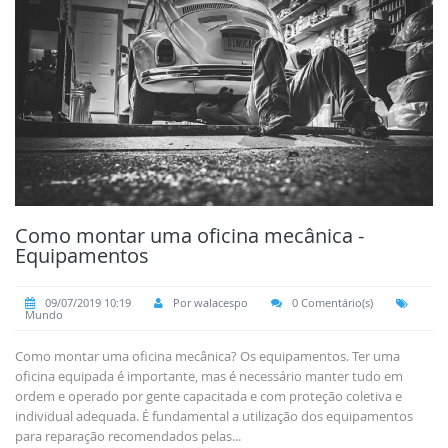
Como montar uma oficina mecânica -
Equipamentos
09/07/2019 10:19
Por walacespo
0 Comentário(s)
Mundo
Como montar uma oficina mecânica? Os equipamentos. Ter uma
oficina equipada é importante, mas é necessário manter tudo em
ordem e operado por gente capacitada e com proteção coletiva e
individual adequada. É fundamental a utilização dos equipamentos
para reparação recomendados pelas...