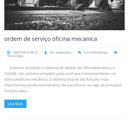
ordem de serviço oficina mecanica
30/07/2019 08:32
Por walacespo
0 Comentário(s)
Tecnologia
Estamos lançando o Sistema de Gestão de OficinaMecânica, o
SIGOM. Um sistema completo para você que é empreendedor e é
dono deoficina mecânica. O Sistema dispõe das funções mais
importantes parafuncionamento de sua oficina, ou seja, as principais
funções para...
Leia Mais