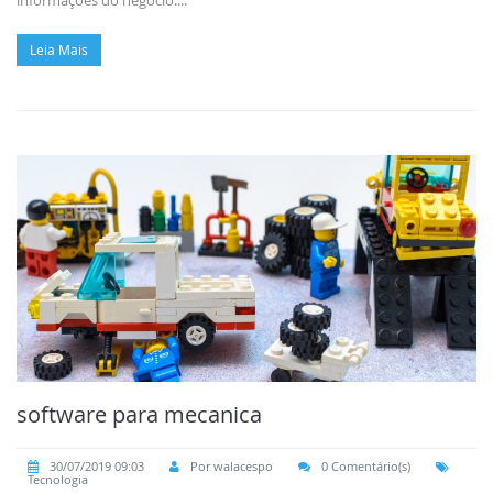
informações do negócio....
Leia Mais
software para mecanica
30/07/2019 09:03
Por walacespo
0 Comentário(s)
Tecnologia